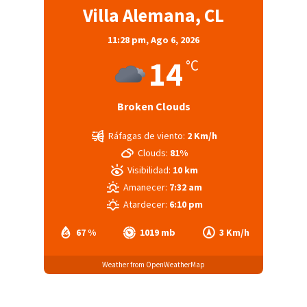
Villa Alemana, CL
11:28 pm,
Ago 6, 2026
14
°C
Broken Clouds
Ráfagas de viento:
2 Km/h
Clouds:
81%
Visibilidad:
10 km
Amanecer:
7:32 am
Atardecer:
6:10 pm
67 %
1019 mb
3 Km/h
Weather from OpenWeatherMap