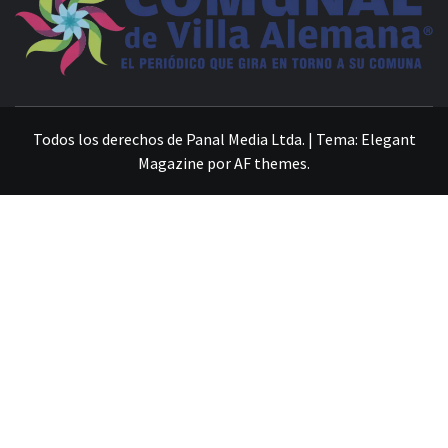
VILLA ALEMANA NOTICIAS
Todos los derechos de Panal Media Ltda.
|
Tema:
Elegant
Magazine
por
AF themes
.