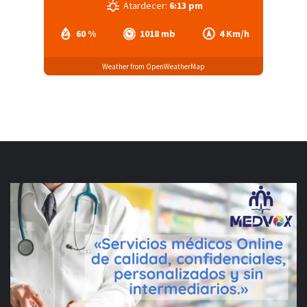
Atardecer:
6:13 pm
60 %
1018 mb
4 Km/h
Weather from OpenWeatherMap