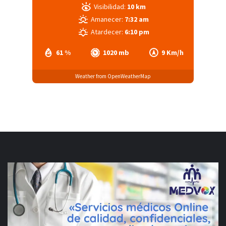
Visibilidad:
10 km
Amanecer:
7:32 am
Atardecer:
6:10 pm
61 %
1020 mb
9 Km/h
Weather from OpenWeatherMap