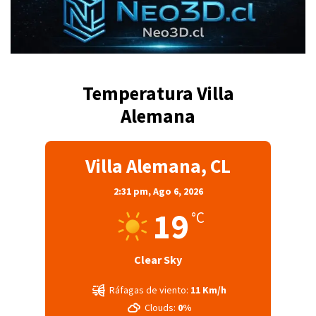
Temperatura Villa
Alemana
Villa Alemana, CL
2:31 pm,
Ago 6, 2026
19
°C
Clear Sky
Ráfagas de viento:
11 Km/h
Clouds:
0%